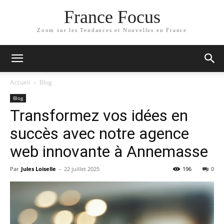
France Focus
Zoom sur les Tendances et Nouvelles en France
Accueil
Blog
Blog
Transformez vos idées en
succès avec notre agence
web innovante à Annemasse
Par
Jules Loiselle
-
22 juillet 2025
196
0