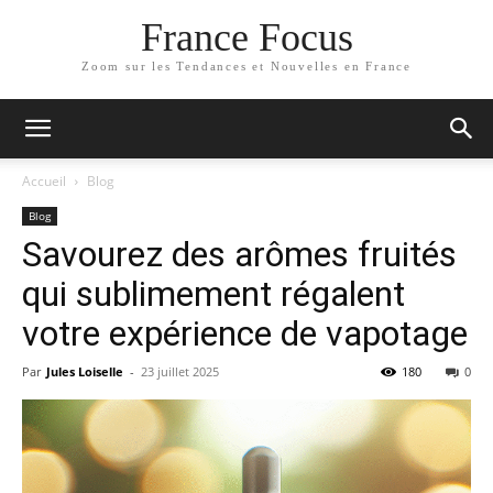
France Focus
Zoom sur les Tendances et Nouvelles en France
Accueil
Blog
Blog
Savourez des arômes fruités
qui sublimement régalent
votre expérience de vapotage
Par
Jules Loiselle
-
23 juillet 2025
180
0