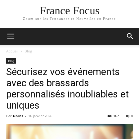
France Focus
Zoom sur les Tendances et Nouvelles en France
Accueil
Blog
Blog
Sécurisez vos événements
avec des brassards
personnalisés inoubliables et
uniques
Par
Ghiles
-
16 janvier 2026
167
0