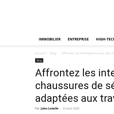
IMMOBILIER
ENTREPRISE
HIGH-TEC
Accueil
Blog
Affrontez les intempéries avec des 
Blog
Affrontez les in
chaussures de s
adaptées aux tra
Par
Jules Loiselle
-
23 août 2025