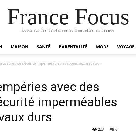
France Focus
Zoom sur les Tendances et Nouvelles en France
H
MAISON
SANTÉ
PARENTALITÉ
MODE
VOYAGE
chaussures de sécurité imperméables adaptées aux travaux...
tempéries avec des
écurité imperméables
vaux durs
228
0