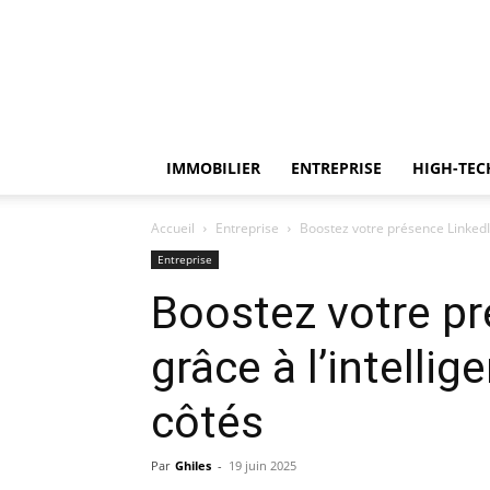
IMMOBILIER
ENTREPRISE
HIGH-TEC
Accueil
Entreprise
Boostez votre présence LinkedIn 
Entreprise
Boostez votre pr
grâce à l’intellig
côtés
Par
Ghiles
-
19 juin 2025