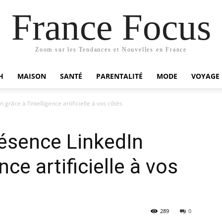
France Focus
Zoom sur les Tendances et Nouvelles en France
H
MAISON
SANTÉ
PARENTALITÉ
MODE
VOYAGE
grâce à l’intelligence artificielle à vos côtés
ésence LinkedIn
ence artificielle à vos
289
0