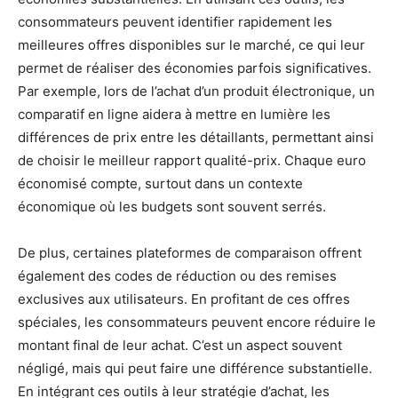
consommateurs peuvent identifier rapidement les
meilleures offres disponibles sur le marché, ce qui leur
permet de réaliser des économies parfois significatives.
Par exemple, lors de l’achat d’un produit électronique, un
comparatif en ligne aidera à mettre en lumière les
différences de prix entre les détaillants, permettant ainsi
de choisir le meilleur rapport qualité-prix. Chaque euro
économisé compte, surtout dans un contexte
économique où les budgets sont souvent serrés.
De plus, certaines plateformes de comparaison offrent
également des codes de réduction ou des remises
exclusives aux utilisateurs. En profitant de ces offres
spéciales, les consommateurs peuvent encore réduire le
montant final de leur achat. C’est un aspect souvent
négligé, mais qui peut faire une différence substantielle.
En intégrant ces outils à leur stratégie d’achat, les