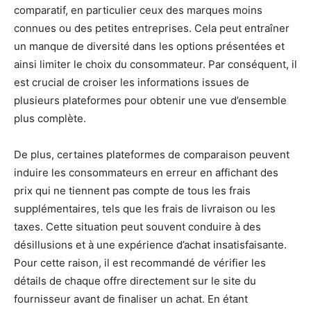
comparatif, en particulier ceux des marques moins
connues ou des petites entreprises. Cela peut entraîner
un manque de diversité dans les options présentées et
ainsi limiter le choix du consommateur. Par conséquent, il
est crucial de croiser les informations issues de
plusieurs plateformes pour obtenir une vue d’ensemble
plus complète.
De plus, certaines plateformes de comparaison peuvent
induire les consommateurs en erreur en affichant des
prix qui ne tiennent pas compte de tous les frais
supplémentaires, tels que les frais de livraison ou les
taxes. Cette situation peut souvent conduire à des
désillusions et à une expérience d’achat insatisfaisante.
Pour cette raison, il est recommandé de vérifier les
détails de chaque offre directement sur le site du
fournisseur avant de finaliser un achat. En étant