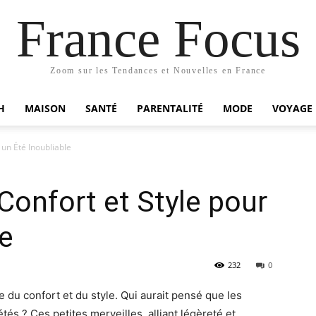
France Focus
Zoom sur les Tendances et Nouvelles en France
H
MAISON
SANTÉ
PARENTALITÉ
MODE
VOYAGE
 un Été Inoubliable
Confort et Style pour
le
232
0
uête du confort et du style. Qui aurait pensé que les
tés ? Ces petites merveilles, alliant légèreté et