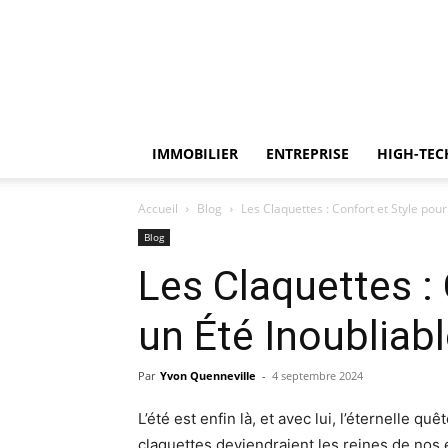
IMMOBILIER
ENTREPRISE
HIGH-TEC
Accueil
Blog
Les Claquettes : Confort et Style pour
Blog
Les Claquettes : 
un Été Inoubliab
Par
Yvon Quenneville
-
4 septembre 2024
L’été est enfin là, et avec lui, l’éternelle q
claquettes deviendraient les reines de nos é