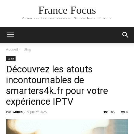
France Focus
Zoom sur les Tendances et Nouvelles en France
Accueil
Blog
Blog
Découvrez les atouts
incontournables de
smarters4k.fr pour votre
expérience IPTV
Par
Ghiles
-
5 juillet 2025
185
0