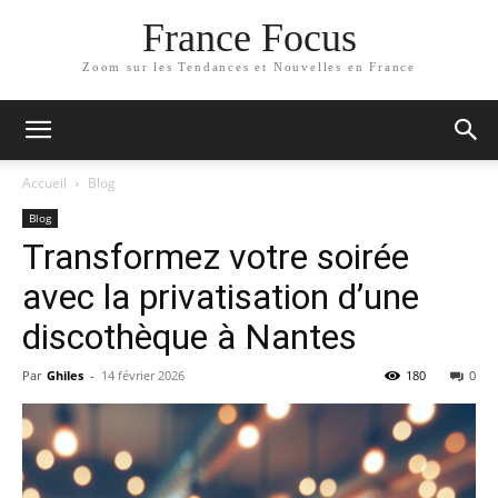
France Focus
Zoom sur les Tendances et Nouvelles en France
Accueil
Blog
Blog
Transformez votre soirée
avec la privatisation d’une
discothèque à Nantes
Par
Ghiles
-
14 février 2026
180
0