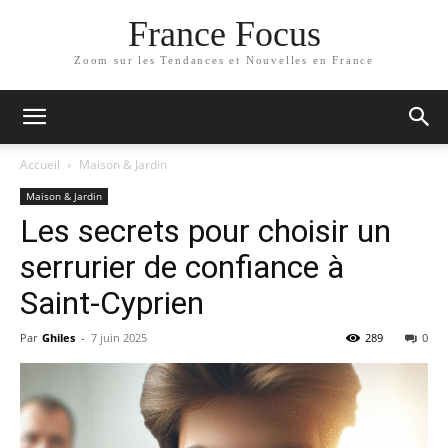
France Focus
Zoom sur les Tendances et Nouvelles en France
Accueil
Maison & Jardin
Maison & Jardin
Les secrets pour choisir un
serrurier de confiance à
Saint-Cyprien
Par
Ghiles
-
7 juin 2025
289
0