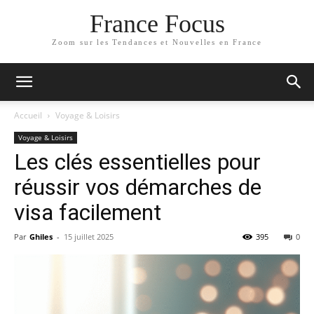
France Focus
Zoom sur les Tendances et Nouvelles en France
Accueil
Voyage & Loisirs
Voyage & Loisirs
Les clés essentielles pour
réussir vos démarches de
visa facilement
Par
Ghiles
-
15 juillet 2025
395
0