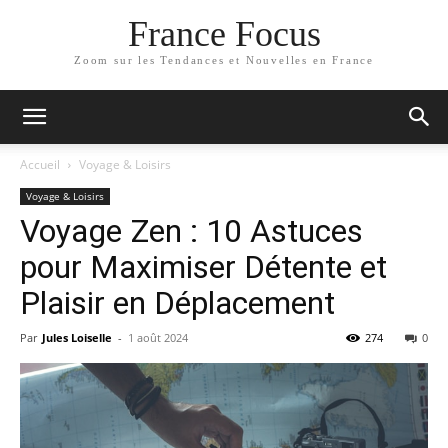
France Focus
Zoom sur les Tendances et Nouvelles en France
Accueil
Voyage & Loisirs
Voyage & Loisirs
Voyage Zen : 10 Astuces
pour Maximiser Détente et
Plaisir en Déplacement
Par
Jules Loiselle
-
1 août 2024
274
0